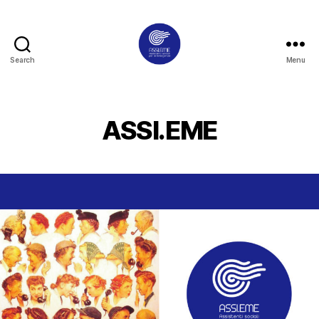
Search
Menu
Assieme
RER
ASSI.EME